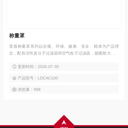
称量罩
雷盾称量罩系列以合规、环保、健康、安全、精准为产品理
念，配有活性炭分子过滤器和空气粒子过滤器，能吸附大多数
的化学气体，科研人员在化学实验称量时，在密闭的柜体中保
更新时间：2026-07-30
证称量实验结果的精准性。负压的气流确保了良好的控制效果
和过滤效果。有效的防止实验室人员吸入有毒的粉尘化学品，
产品型号：LDCAC100
净化室内空气。
浏览量：998