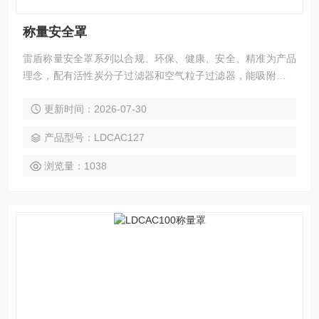
称量安全罩
雷盾称量安全罩系列以合规、环保、健康、安全、精准为产品
理念，配有活性炭分子过滤器和空气粒子过滤器，能吸附大多
数的化学气体，科研人员在化学实验称量时，在密闭的柜体中
更新时间：2026-07-30
保证称量实验结果的精准性。负压的气流确保了良好的控制效
果和过滤效果。有效的防止实验室人员吸入有毒的粉尘化学
产品型号：LDCAC127
品，净化室内空气。
浏览量：1038