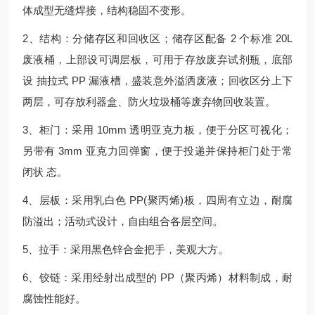
体成型无缝焊接，结构稳固不变形。
2、结构：分储存区和回收区；储存区配备 2 个标准 20L
废液桶，上部设可调层板，可用于存放废弃试剂瓶，底部
设 抽拉式 PP 漏液槽，盛装意外溢洒废液；回收区分上下
两层，可存放利器盒、防火垃圾桶等废弃物回收装置。
3、柜门：采用 10mm 透明亚克力板，便于分区可视化；
另带有 3mm 亚克力回弹窗，便于投递并保持柜门处于常
闭状 态。
4、层板：采用乳白色 PP(聚丙烯)板，四周有立边，耐腐
防溢出；活动式设计，自由组合各层空间。
5、拉手：采用黑色锌合金把手，美观大方。
6、铰链：采用经射出成型的 PP（聚丙烯）材料制成，耐
腐蚀性能好。