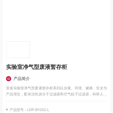
实验室净气型废液暂存柜
产品简介
雷盾实验室净气型废液暂存柜系列以合规、环境、健康、安全为
产品理念，配有活性炭分子过滤器和空气粒子过滤器，科研人员
在柜内储存危险废物时，有害气体被过滤装置内的过滤器所吸
附，24 小时净化，保障实验室气体安全；可实现实验室废弃物分
产品型号：LDP-BY202-L
类分区收集、安全集中暂存、智能便捷管理等功能。