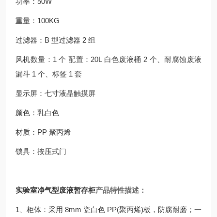
功率：50W
重量：100KG
过滤器：B 型过滤器 2 组
风机数量：1 个 配置：20L 白色废液桶 2 个、耐腐蚀废液
漏斗 1 个、标签 1 套
显示屏：七寸液晶触摸屏
颜色：乳白色
材质：PP 聚丙烯
锁具：按压式门
实验室净气型废液暂存柜
产品特性描述：
1、柜体：采用 8mm 瓷白色 PP(聚丙烯)板，防腐耐磨；一