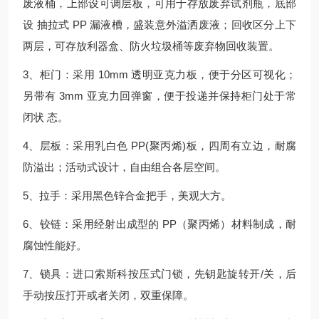
废液桶，上部设可调层板，可用于存放废弃试剂瓶，底部
设 抽拉式 PP 漏液槽，盛装意外溢洒废液；回收区分上下
两层，可存放利器盒、防火垃圾桶等废弃物回收装置。
3、柜门：采用 10mm 透明亚克力板，便于分区可视化；
另带有 3mm 亚克力回弹窗，便于投递并保持柜门处于常
闭状 态。
4、层板：采用乳白色 PP(聚丙烯)板，四周有立边，耐腐
防溢出；活动式设计，自由组合各层空间。
5、拉手：采用黑色锌合金把手，美观大方。
6、铰链：采用经射出成型的 PP（聚丙烯）材料制成，耐
腐蚀性能好。
7、锁具：进口索斯科按压式门锁，先钥匙旋转开/关，后
手动按压打开或者关闭，双重保障。