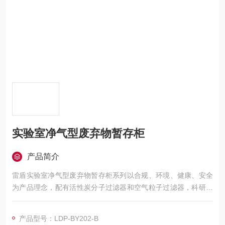
实验室净气型废弃物暂存柜
产品简介
雷盾实验室净气型废弃物暂存柜系列以合规、环境、健康、安全
为产品理念，配有活性炭分子过滤器和空气粒子过滤器，科研人
员在柜内储存危险废物时，有害气体被过滤装置内的过滤器所吸
附，24 小时净化，保障实验室气体安全；可实现实验室废弃物分
产品型号：LDP-BY202-B
类分区收集、安全集中暂存、智能便捷管理等功能。