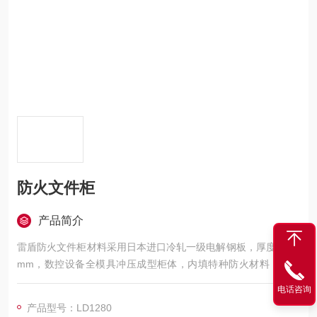
防火文件柜
产品简介
雷盾防火文件柜材料采用日本进口冷轧一级电解钢板，厚度为1.2
mm，数控设备全模具冲压成型柜体，内填特种防火材料，防火
等级为2小时全柜体采用全隧道式磷化防氧化高温静电喷涂，高温
电话咨询
固化烤漆，厚度60μ-80μ，盐雾试验无锈蚀，冲击力试验无变
产品型号：LD1280
化。