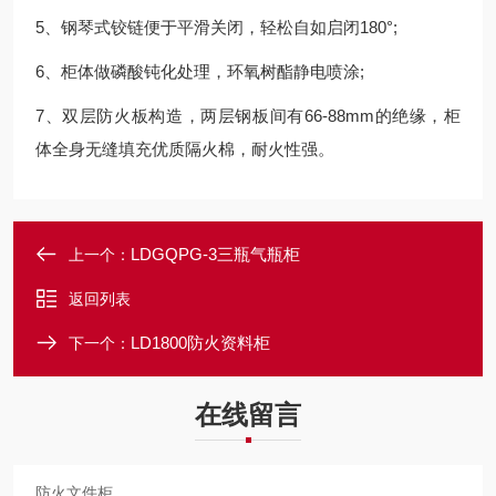
5、钢琴式铰链便于平滑关闭，轻松自如启闭180°;
6、柜体做磷酸钝化处理，环氧树酯静电喷涂;
7、双层防火板构造，两层钢板间有66-88mm的绝缘，柜
体全身无缝填充优质隔火棉，耐火性强。
LDGQPG-3三瓶气瓶柜
上一个：
返回列表
LD1800防火资料柜
下一个：
在线留言