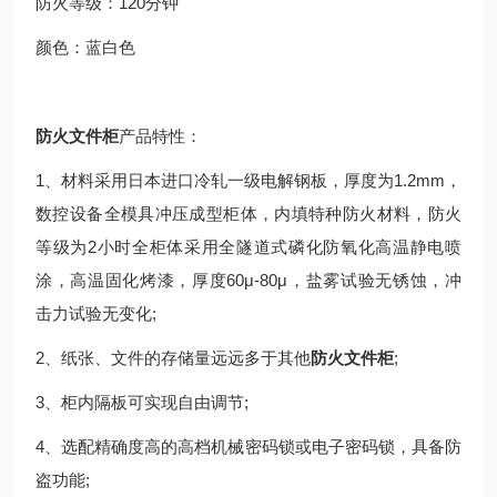
防火等级：120分钟
颜色：蓝白色
防火文件柜
产品特性：
1、材料采用日本进口冷轧一级电解钢板，厚度为1.2mm，
数控设备全模具冲压成型柜体，内填特种防火材料，防火
等级为2小时全柜体采用全隧道式磷化防氧化高温静电喷
涂，高温固化烤漆，厚度60μ-80μ，盐雾试验无锈蚀，冲
击力试验无变化;
2、纸张、文件的存储量远远多于其他
防火文件柜
;
3、柜内隔板可实现自由调节;
4、选配精确度高的高档机械密码锁或电子密码锁，具备防
盗功能;