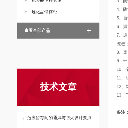
危险品储存仓库
3、
4、
危化品储存柜
5、
6、
查看全部产品
7、
统进
8、
9、
10
11
技术文章
12
13
备注
危废暂存间的通风与防火设计要点