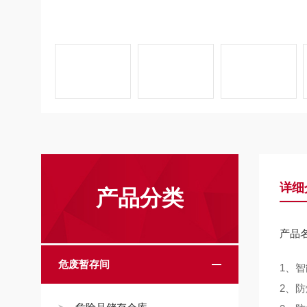
详细
产品分类
产品
危废暂存间
1、
2、