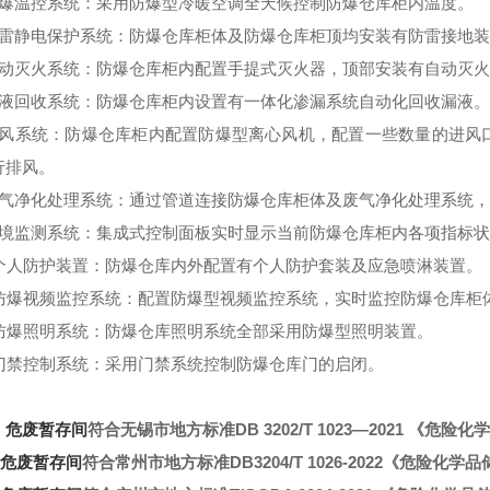
防爆温控系统：采用防爆型冷暖空调全天候控制防爆仓库柜内温度。
防雷静电保护系统：防爆仓库柜体及防爆仓库柜顶均安装有防雷接地
自动灭火系统：防爆仓库柜内配置手提式灭火器，顶部安装有自动灭
漏液回收系统：防爆仓库柜内设置有一体化渗漏系统自动化回收漏液。
通风系统：防爆仓库柜内配置防爆型离心风机，配置一些数量的进风
行排风。
废气净化处理系统：通过管道连接防爆仓库柜体及废气净化处理系统
环境监测系统：集成式控制面板实时显示当前防爆仓库柜内各项指标
、个人防护装置：防爆仓库内外配置有个人防护套装及应急喷淋装置。
、防爆视频监控系统：配置防爆型视频监控系统，实时监控防爆仓库柜
、防爆照明系统：防爆仓库照明系统全部采用防爆型照明装置。
、门禁控制系统：采用门禁系统控制防爆仓库门的启闭。
：
危废暂存间
符合无锡市地方标准DB 3202/T 1023—2021 
危废暂存间
符合
常州市地方标准DB3204/T 1026-2022
《危险化学品