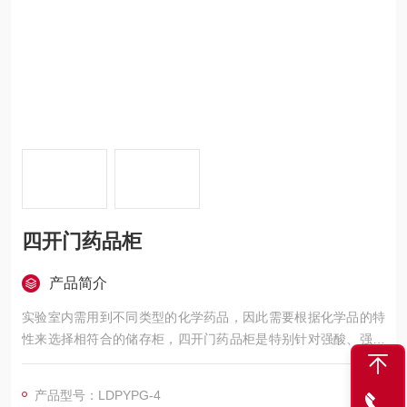
四开门药品柜
产品简介
实验室内需用到不同类型的化学药品，因此需要根据化学品的特
性来选择相符合的储存柜，四开门药品柜是特别针对强酸、强腐
蚀的化学品的储存和防渗漏要求而设计的产品，可适用于各类实
验室：药物实验室、 食品实验室、 半导体实验室、痕量金属实验
产品型号：LDPYPG-4
室、生物实验室电子实验室等化学实验室。