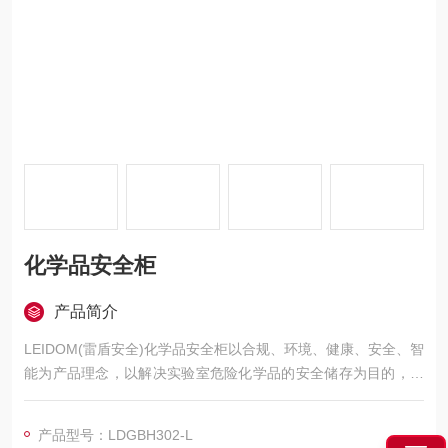
化学品安全柜
产品简介
LEIDOM(雷盾安全)化学品安全柜以合规、环境、健康、安全、智
能为产品理念，以解决实验室危险化学品的安全储存为目的，由
柜体、专用电子设备、综合管理软件和控制单元组成，具有权限
管理、二维码识别/打印、电子秤称重/记录、温湿度监控/显示、V
产品型号：LDGBH302-L
OC 监控/显示、排风机控制/显示、过滤净化/显示、电子锁驱