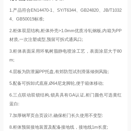
1.产品符合EN14470-1、SY/T6344、GB24820、JB/T1032
4、GB50019标准;
2.柜体双层结构,柜体外壳>1.0mm优质冷轧钢板,内箱为PP
材质,一次注塑成型,预留可拆式通风口;
3.柜体表面采用环氧树脂静电喷涂工艺，表面涂层大于80
m;
4.层板为防泄漏PP托盘,有郊防范试剂滑落倾倒风险;
5.配备可拆卸式底座,Ø64尼龙脚轮,便于箱体移动;
6.三点联动双锁结构,锁具具有GA认证,柜门颜色可选黄红
蓝白:
7.加厚钢琴页合页设计,确保柜门长久使用不变型:
8.柜体预留接地装置及配备接地线，接地线1m长度;