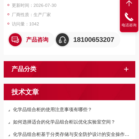
更新时间：2026-07-30
动、视频监控存储/显示、试剂药品出库/入库/返库、库存查询/统
计、试剂禁忌判断、管制品追溯。
厂商性质：生产厂家
访问量：1042
电话咨询
18100653207
产品咨询
产品分类
技术文章
化学品组合柜的使用注意事项有哪些？
如何选择适合的化学品组合柜以优化实验室空间？
化学品组合柜基于分类存储与安全防护设计的安全操作与系统维护指南