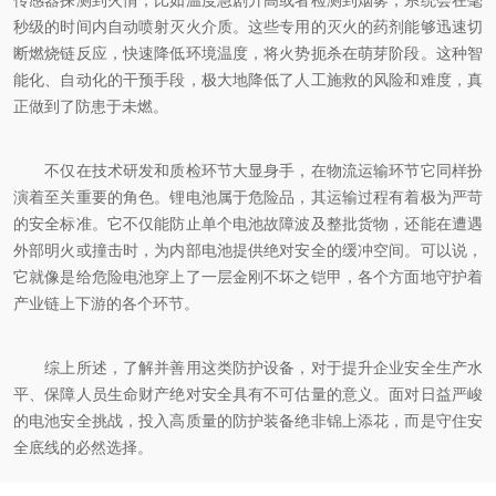
传感器探测到火情，比如温度急剧升高或者检测到烟雾，系统会在毫
秒级的时间内自动喷射灭火介质。这些专用的灭火的药剂能够迅速切
断燃烧链反应，快速降低环境温度，将火势扼杀在萌芽阶段。这种智
能化、自动化的干预手段，极大地降低了人工施救的风险和难度，真
正做到了防患于未燃。
不仅在技术研发和质检环节大显身手，在物流运输环节它同样扮
演着至关重要的角色。锂电池属于危险品，其运输过程有着极为严苛
的安全标准。它不仅能防止单个电池故障波及整批货物，还能在遭遇
外部明火或撞击时，为内部电池提供绝对安全的缓冲空间。可以说，
它就像是给危险电池穿上了一层金刚不坏之铠甲，各个方面地守护着
产业链上下游的各个环节。
综上所述，了解并善用这类防护设备，对于提升企业安全生产水
平、保障人员生命财产绝对安全具有不可估量的意义。面对日益严峻
的电池安全挑战，投入高质量的防护装备绝非锦上添花，而是守住安
全底线的必然选择。