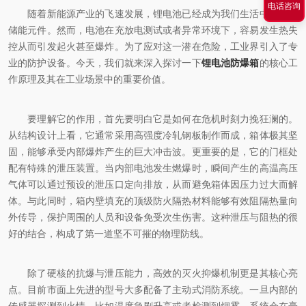
电话咨询
随着新能源产业的飞速发展，锂电池已经成为我们生活中关键的
储能元件。然而，电池在充放电测试或者异常环境下，容易发生热失
控从而引发起火甚至爆炸。为了应对这一潜在危险，工业界引入了专
业的防护设备。今天，我们就来深入探讨一下
锂电池防爆箱
的核心工
作原理及其在工业场景中的重要价值。
要理解它的作用，首先要明白它是如何在危机时刻力挽狂澜的。
从结构设计上看，它通常采用高强度冷轧钢板制作而成，箱体极其坚
固，能够承受内部爆炸产生的巨大冲击波。更重要的是，它的门框处
配有特殊的泄压装置。当内部电池发生燃爆时，瞬间产生的高温高压
气体可以通过预设的泄压口定向排放，从而避免箱体因压力过大而解
体。与此同时，箱内壁填充的顶级防火隔热材料能够有效阻隔热量向
外传导，保护周围的人员和设备免受次生伤害。这种泄压与阻热的很
好的结合，构成了第一道坚不可摧的物理防线。
除了硬核的抗爆与泄压能力，高效的灭火抑爆机制更是其核心亮
点。目前市面上先进的型号大多配备了主动式消防系统。一旦内部的