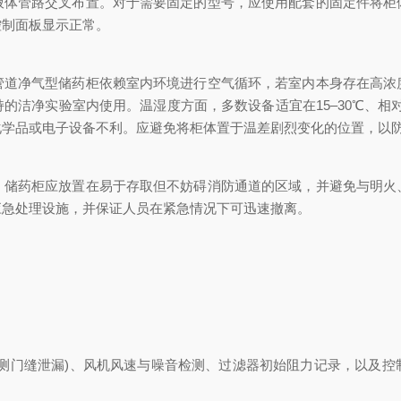
液体管路交叉布置。对于需要固定的型号，应使用配套的固定件将柜
控制面板显示正常。
净气型储药柜依赖室内环境进行空气循环，若室内本身存在高浓
洁净实验室内使用。温湿度方面，多数设备适宜在15–30℃、相对
化学品或电子设备不利。应避免将柜体置于温差剧烈变化的位置，以
药柜应放置在易于存取但不妨碍消防通道的区域，并避免与明火
应急处理设施，并保证人员在紧急情况下可迅速撤离。
门缝泄漏)、风机风速与噪音检测、过滤器初始阻力记录，以及控