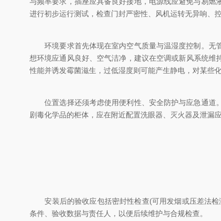
与频率要求，插座应具备良好接地，电源线应避免与易燃
进行初步运行测试，检查门封严密性、风机运转无异响、
环境要求首先体现在室内空气质量与温湿度控制。无管道
想环境应通风良好、空气洁净，建议在空调或新风系统维持的
性能并诱发霉菌滋生，过低湿度则可能产生静电，对某些
位置选择还须考虑使用便利性、安全防护与应急通道。储
剧毒化学品的柜体，应在附近配置洗眼器、灭火器及泄漏
安装后的验收应包括密封性检查(可用发烟或压差法检测
条件、验收数据与责任人，以便后续维护与合规检查。