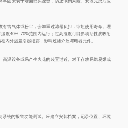
体牢固安装于墙面或实验台，防止倾倒风险。安装完成后应
度有害气体或粉尘，会加重过滤器负担，缩短使用寿命。理
湿度40%–70%范围内运行；过高湿度可能影响活性炭吸附
防柜内外温差引起结露，影响过滤介质与电器元件。
、高温设备或易产生火花的装置过近。对于存放易燃易爆或
制系统的报警功能测试。应建立安装档案，记录位置、环境