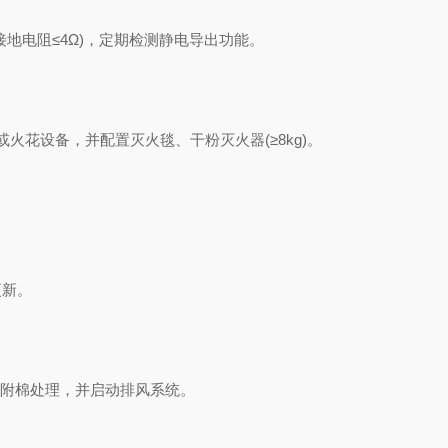
电阻≤4Ω)，定期检测静电导出功能‌。
设备，并配置灭火毯、干粉灭火器(≥8kg)‌。
新‌。
附棉处理，并启动排风系统‌。