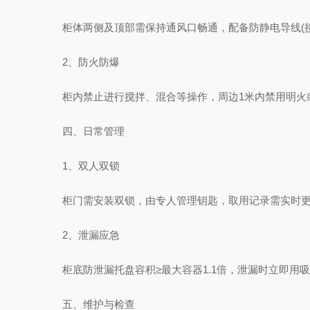
柜体两侧及顶部需保持通风口畅通，配备防静电导线(接地
‌2、防火防爆‌
柜内禁止进行搅拌、混合等操作，周边1米内禁用明火或火花
四、日常管理
‌1、双人双锁‌
柜门需安装双锁，由专人管理钥匙，取用记录需实时更
‌2、泄漏应急‌
柜底防泄漏托盘容积≥最大容器1.1倍，泄漏时立即用吸
五、维护与检查