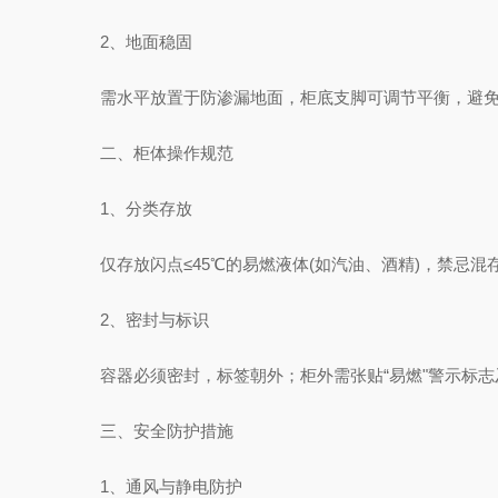
‌2、地面稳固‌
需水平放置于防渗漏地面，柜底支脚可调节平衡，避免倾
二、柜体操作规范
‌1、分类存放‌
仅存放闪点≤45℃的易燃液体(如汽油、酒精)，禁忌混存氧
‌2、密封与标识‌
容器必须密封，标签朝外；柜外需张贴“易燃"警示标志及
三、安全防护措施
‌1、通风与静电防护‌