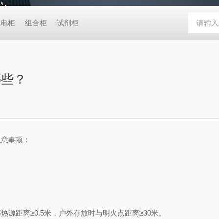
充电柜
组合柜
试剂柜
哪些？
意事项：
离≥0.5米，户外存放时与明火点距离≥30米‌。